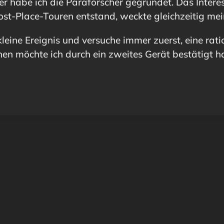
habe ich die Paraforscher gegründet. Das Interes
ost-Place-Touren entstand, weckte gleichzeitig mein
kleine Ereignis und versuche immer zuerst, eine rati
hen möchte ich durch ein zweites Gerät bestätigt ha
LIEBLINGSSERIE
IMMER MIT
OUTLANDER
TASCHENLAMPE