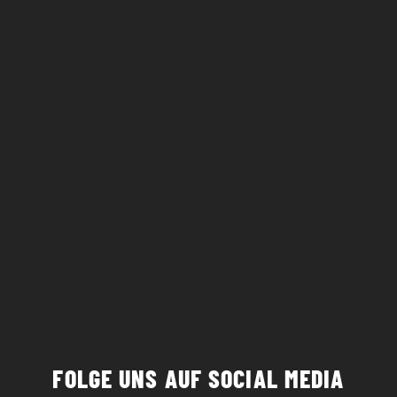
"
Hat jemand Taschentücher dabei?"
MELISSA
FOLGE UNS AUF SOCIAL MEDIA