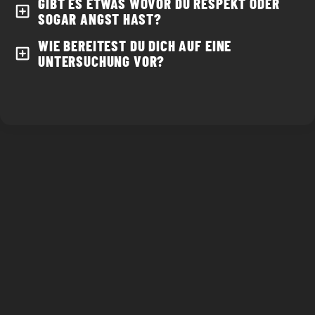
GIBT ES ETWAS WOVOR DU RESPEKT ODER 
SOGAR ANGST HAST? 
WIE BEREITEST DU DICH AUF EINE 
UNTERSUCHUNG VOR?
"
Entweder ist hier alles voller Orbs oder es ist plötzlich
total staubig."
JENNY